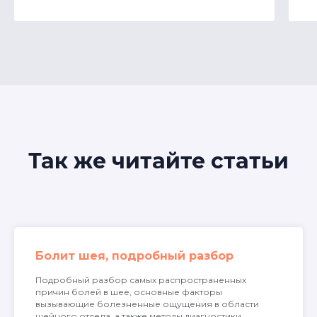
и
и
з
р
в
д
с
с
з
Так же читайте статьи
Г
м
п
о
п
Д
д
Болит шея, подробный разбор
е
Подробный разбор самых распространенных
с
причин болей в шее, основные факторы
с
вызывающие болезненные ощущения в области
шейного отдела, а также методы диагностики