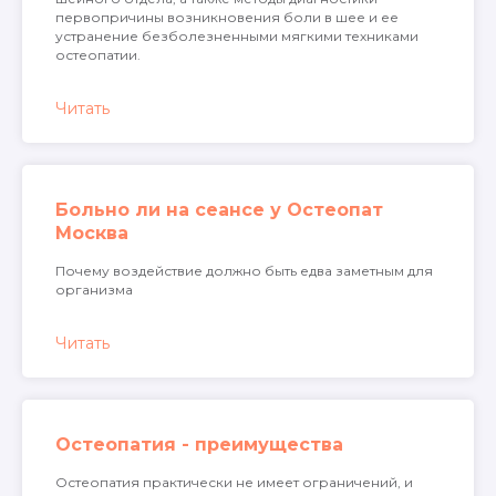
О
первопричины возникновения боли в шее и ее
п
устранение безболезненными мягкими техниками
остеопатии.
У
к
Читать
К
д
б
т
Больно ли на сеансе у Остеопат
Москва
в
о
Почему воздействие должно быть едва заметным для
П
организма
А
д
Читать
Остеопатия - преимущества
Остеопатия практически не имеет ограничений, и