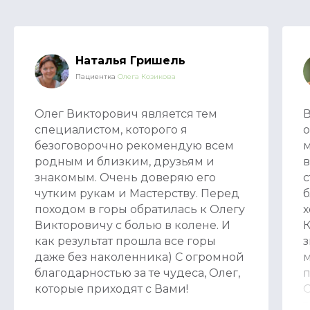
Наталья Гришель
Пациентка
Олега Козикова
Олег Викторович является тем
В
специалистом, которого я
о
безоговорочно рекомендую всем
м
родным и близким, друзьям и
в
знакомым. Очень доверяю его
с
чутким рукам и Мастерству. Перед
б
походом в горы обратилась к Олегу
х
Викторовичу с болью в колене. И
К
как результат прошла все горы
з
даже без наколенника) С огромной
м
благодарностью за те чудеса, Олег,
п
которые приходят с Вами!
О
т