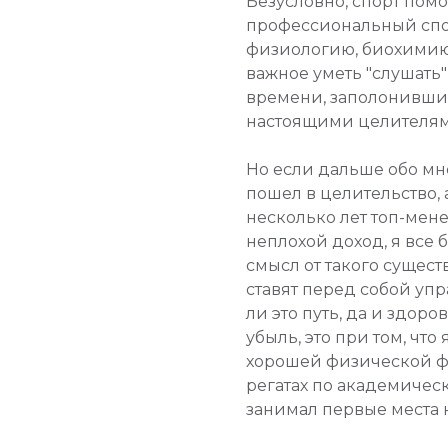
Безусловно, спорт помо
профессиональный спо
физиологию, биохимию,
важное уметь "слушать"
времени, заполонивших
настоящими целителями
Но если дальше обо мне,
пошел в целительство,
несколько лет топ-мен
неплохой доход, я все 
смысл от такого сущест
ставят перед собой у
ли это путь, да и здоро
убыль, это при том, чт
хорошей физической ф
регатах по академичес
занимал первые места 