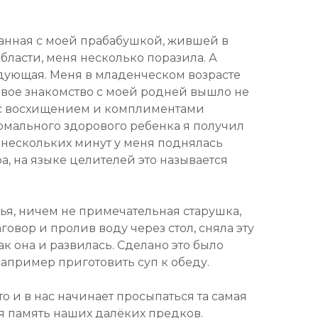
занная с моей прабабушкой, жившей в
бласти, меня несколько поразила. А
дующая. Меня в младенческом возрасте
ервое знакомство с моей родней вышло не
 с восхищением и комплиментами
мального здорового ребенка я получил
ие нескольких минут у меня поднялась
, на языке целителей это называется
я, ничем не примечательная старушка,
овор и пролив воду через стол, сняла эту
как она и развилась. Сделано это было
например приготовить суп к обеду.
то и в нас начинает просыпаться та самая
я память наших далёких предков.