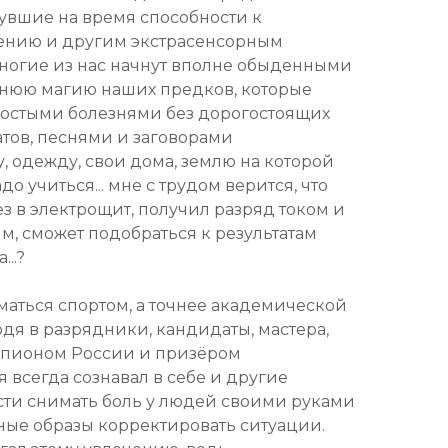
увшие на время способности к
дению и другим экстрасенсорным
ногие из нас начнут вполне обыденными
нюю магию наших предков, которые
ростыми болезнями без дорогостоящих
тов, песнями и заговорами
 одежду, свои дома, землю на которой
до учиться... мне с трудом верится, что
з в электрощит, получил разряд током и
м, сможет подобраться к результатам
..?
ниматься спортом, а точнее академической
одя в разрядники, кандидаты, мастера,
мпионом России и призёром
 всегда сознавал в себе и другие
сти снимать боль у людей своими руками
ые образы корректировать ситуации.