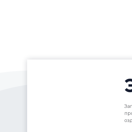
За
пр
оз