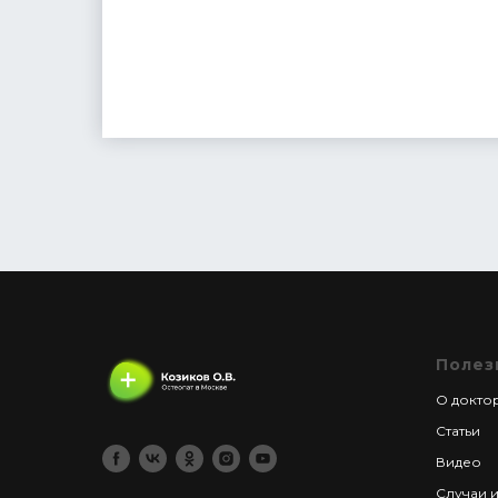
Полез
О докто
Статьи
Видео
Случаи и