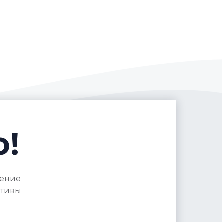
о!
нение
ктивы