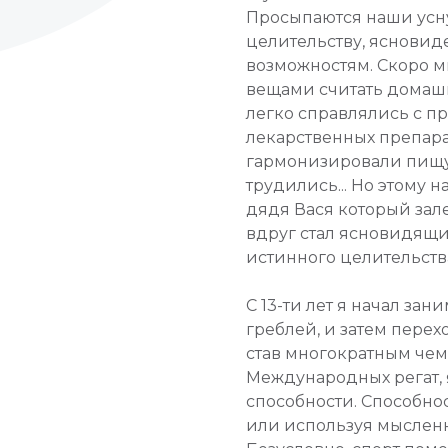
Просыпаются наши усн
целительству, яснови
возможностям. Скоро м
вещами считать домаш
легко справлялись с п
лекарственных препара
гармонизировали пищу,
трудились... Но этому на
дядя Вася который зале
вдруг стал ясновидящи
истинного целительства.
С 13-ти лет я начал за
греблей, и затем перех
став многократным че
Международных регат, я
способности. Способно
или используя мысленн