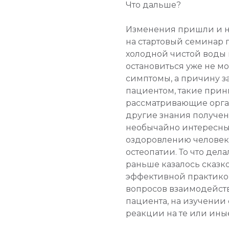
Что дальше?
Изменения пришли и н
на стартовый семинар п
холодной чистой воды 
остановиться уже не мог
симптомы, а причину за
пациентом, такие при
рассматривающие орган
другие знания получен
необычайно интересны
оздоровлению человека.
остеопатии. То что дел
раньше казалось сказко
эффективной практико
вопросов взаимодейств
пациента, на изучении
реакции на те или ины