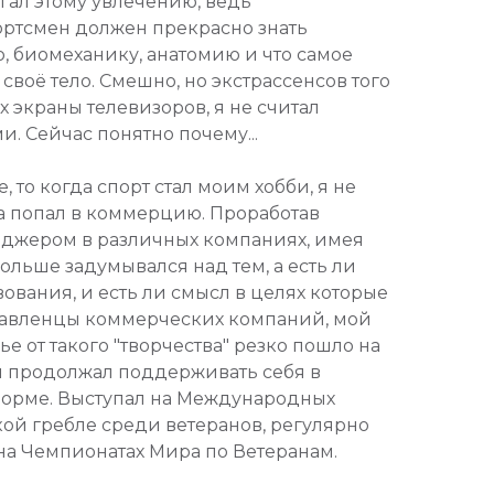
гал этому увлечению, ведь
ртсмен должен прекрасно знать
 биомеханику, анатомию и что самое
 своё тело. Смешно, но экстрассенсов того
 экраны телевизоров, я не считал
. Сейчас понятно почему...
 то когда спорт стал моим хобби, я не
 а попал в коммерцию. Проработав
еджером в различных компаниях, имея
больше задумывался над тем, а есть ли
вования, и есть ли смысл в целях которые
правленцы коммерческих компаний, мой
вье от такого "творчества" резко пошло на
о я продолжал поддерживать себя в
орме. Выступал на Международных
кой гребле среди ветеранов, регулярно
на Чемпионатах Мира по Ветеранам.