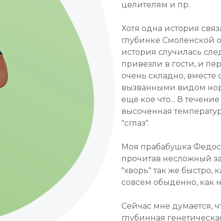
целителям и пр.
Хотя одна история свя
глубинке Смоленской о
история случилась сле
привезли в гости, и п
очень складно, вместе
вызванными видом нор
ещё кое что... В течен
высоченная температура
"сглаз".
Моя прабабушка Федось
прочитав несложный заг
"хворь" так же быстро, 
совсем обыденно, как 
Сейчас мне думается, ч
глубинная генетическа