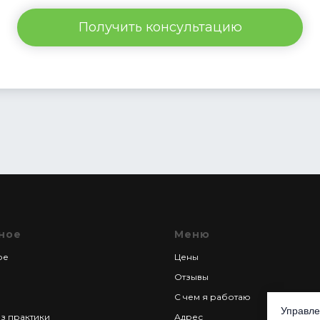
Получить консультацию
ное
Меню
ре
Цены
Отзывы
С чем я работаю
Управле
з практики
Адрес