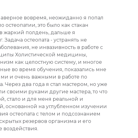
аверное вовремя, неожиданно я попал
о остеопатии, это было как стакан
в жаркий полдень, дальше я
. Задача остеопата - устранять не
болевания, не инвазивность в работе с
нципы Холистической медицины,
изм как целостную систему, и многое
ные во время обучения, показались мне
ми и очень важными в работе по
 Через два года я стал мастером, но уже
али своими руками другие мастера, то что
й, стало и для меня реальной и
й, основанной на углубленном изучении
ия остеопата с телом и подсознанием
 скрытых резервов организма и его
е воздействия.