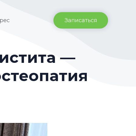
рес
Записаться
истита —
остеопатия