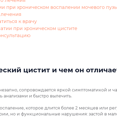
го лечения
ии при хроническом воспалении мочевого пуз
 лечения
титься к врачу
патии при хроническом цистите
онсультацию
еский цистит и чем он отличае
незапно, сопровождается яркой симптоматикой и ч
ь анализами и быстро вылечить.
воспаление, которое длится более 2 месяцев или ре
рии, но и функциональные нарушения: застой в мал