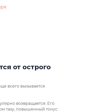
ыря
тся от острого
аще всего вызывается
гулярно возвращается. Его
ом тазу, повышенный тонус