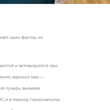
ает один фактор, но
зистой и активируются при
ние, варикоз таза —
й пузырь, вызывая
МС и в период гормональных