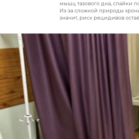
мышц тазового дна, спайки п
Из-за сложной природы хрони
значит, риск рецидивов оста