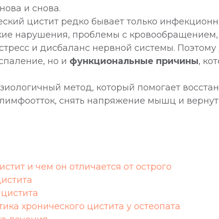
ова и снова.
ческий цистит редко бывает только инфекцион
кие нарушения, проблемы с кровообращением
стресс и дисбаланс нервной системы. Поэтому 
спаление, но и
функциональные причины
, к
зиологичный метод, который помогает восста
и лимфоотток, снять напряжение мышц и верну
истит и чем он отличается от острого
цистита
 цистита
ика хронического цистита у остеопата