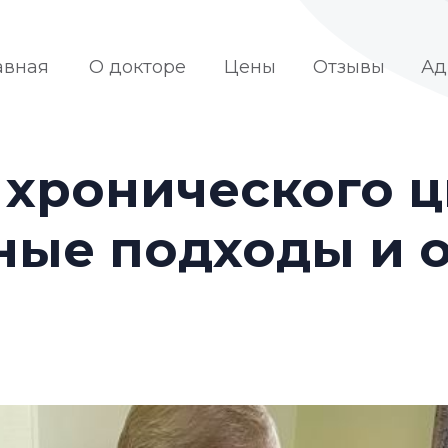
авная
О докторе
Цены
Отзывы
Ад
 хронического ц
ные подходы и 