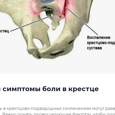
 симптомы боли в крестце
ь в крестцово‑подвздошных сочленениях могут разв
 Важно понять провоцирующие факторы, чтобы под