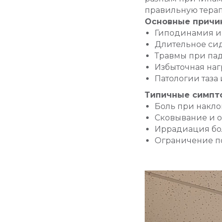
правильную тера
Основные причи
Гиподинамия и 
Длительное си
Травмы при па
Избыточная наг
Патологии таза 
Типичные симпт
Боль при накло
Сковывание и о
Иррадиация бол
Ограничение п