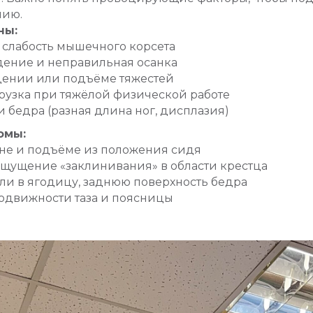
пию.
ны:
слабость мышечного корсета
дение и неправильная осанка
дении или подъёме тяжестей
рузка при тяжёлой физической работе
и бедра (разная длина ног, дисплазия)
омы:
не и подъёме из положения сидя
щущение «заклинивания» в области крестца
и в ягодицу, заднюю поверхность бедра
одвижности таза и поясницы