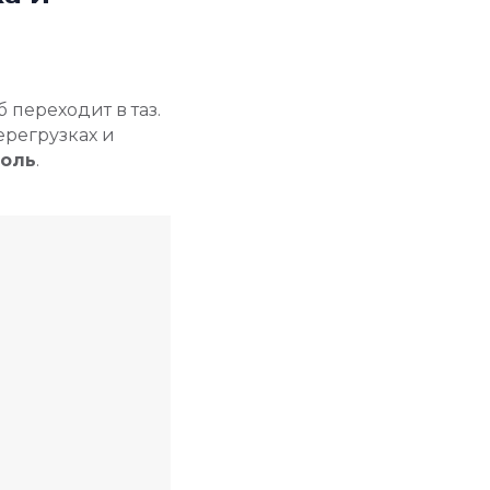
 переходит в таз.
ерегрузках и
боль
.