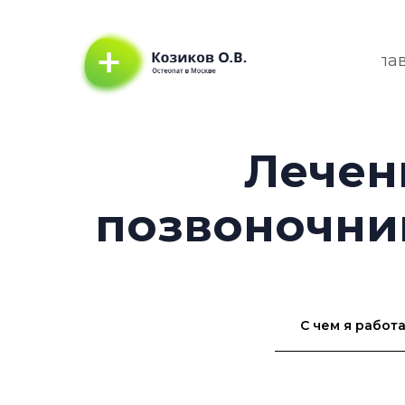
Гла
Лечен
позвоночник
С чем я работ