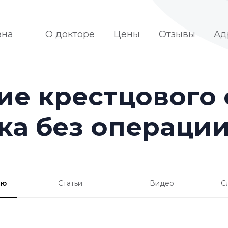
вная
О докторе
Цены
Отзывы
Ад
ие крестцового 
а без операции
аю
Статьи
Видео
С