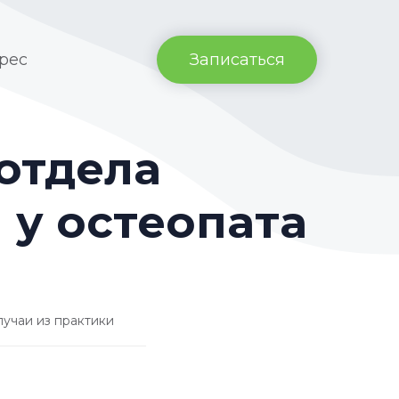
рес
Записаться
отдела
 у остеопата
лучаи из практики