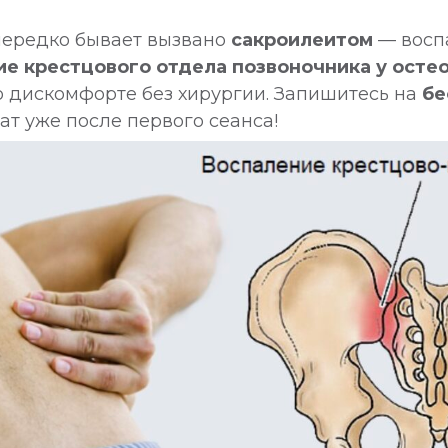
 нередко бывает вызвано
сакроилеитом
— восп
е крестцового отдела позвоночника у осте
о дискомфорте без хирургии. Запишитесь на
бе
ат уже после первого сеанса!