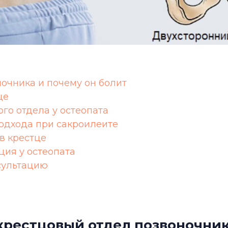
ночника и почему он болит
це
го отдела у остеопата
одхода при сакроилеитe
в крестце
ция у остеопата
сультацию
 крестцовый отдел позвоночник