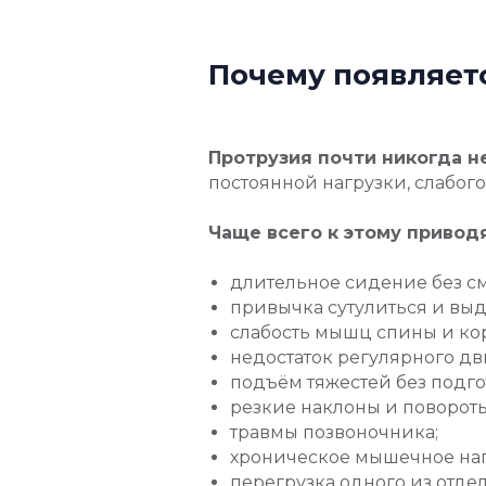
Почему появляет
Протрузия почти никогда н
постоянной нагрузки, слабо
Чаще всего к этому приводя
длительное сидение без с
привычка сутулиться и выд
слабость мышц спины и кор
недостаток регулярного д
подъём тяжестей без подго
резкие наклоны и повороты
травмы позвоночника;
хроническое мышечное на
перегрузка одного из отде