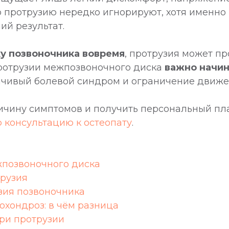
го протрузию нередко игнорируют, хотя именно 
ий результат.
ку позвоночника вовремя
, протрузия может пр
протрузии межпозвоночного диска
важно начин
тойчивый болевой синдром и ограничение движе
ичину симптомов и получить персональный пл
 консультацию к остеопату
.
жпозвоночного диска
трузия
зия позвоночника
охондроз: в чём разница
при протрузии