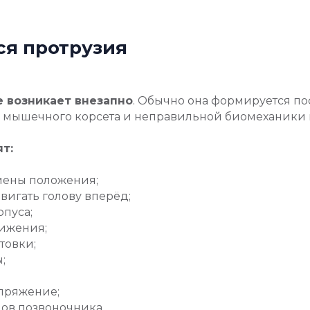
ся протрузия
е возникает внезапно
. Обычно она формируется по
го мышечного корсета и неправильной биомеханики 
т:
мены положения;
вигать голову вперёд;
пуса;
вижения;
товки;
;
пряжение;
лов позвоночника.