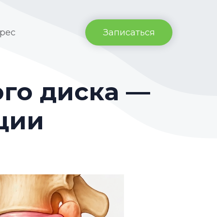
рес
Записаться
го диска —
ции