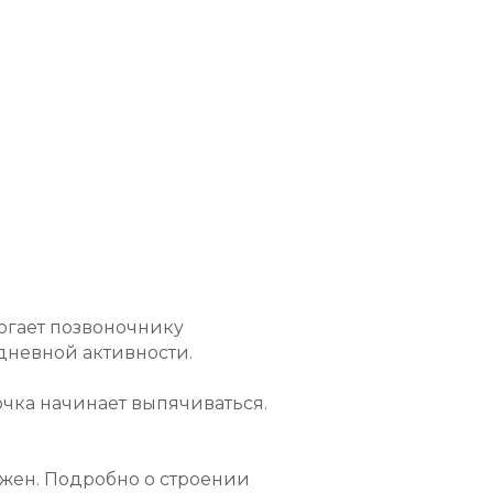
огает позвоночнику
дневной активности.
очка начинает выпячиваться.
ружен. Подробно о строении