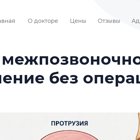
авная
О докторе
Цены
Отзывы
Ад
 межпозвоночно
чение без опера