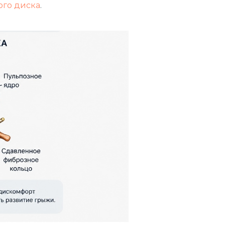
ого диска
.