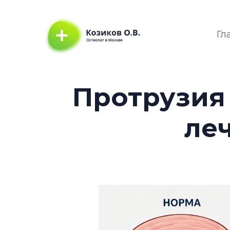
Гл
Протрузия
ле